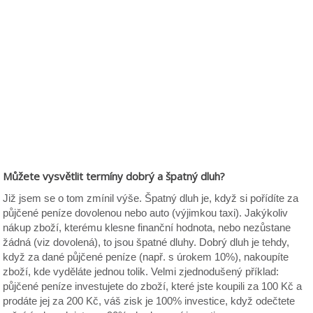
Můžete vysvětlit termíny dobrý a špatný dluh?
Již jsem se o tom zmínil výše. Špatný dluh je, když si pořídíte za
půjčené peníze dovolenou nebo auto (výjimkou taxi). Jakýkoliv
nákup zboží, kterému klesne finanční hodnota, nebo nezůstane
žádná (viz dovolená), to jsou špatné dluhy. Dobrý dluh je tehdy,
když za dané půjčené peníze (např. s úrokem 10%), nakoupíte
zboží, kde vyděláte jednou tolik. Velmi zjednodušený příklad:
půjčené peníze investujete do zboží, které jste koupili za 100 Kč a
prodáte jej za 200 Kč, váš zisk je 100% investice, když odečtete