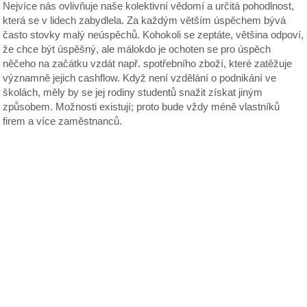
Nejvíce nás ovlivňuje naše kolektivní vědomí a určitá pohodlnost,
která se v lidech zabydlela. Za každým větším úspěchem bývá
často stovky malý neúspěchů. Kohokoli se zeptáte, většina odpoví,
že chce být úspěšný, ale málokdo je ochoten se pro úspěch
něčeho na začátku vzdát např. spotřebního zboží, které zatěžuje
významně jejich cashflow. Když není vzdělání o podnikání ve
školách, měly by se jej rodiny studentů snažit získat jiným
způsobem. Možnosti existují; proto bude vždy méně vlastníků
firem a více zaměstnanců.