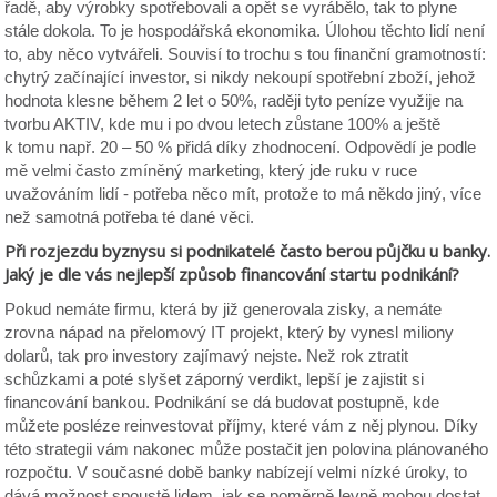
řadě, aby výrobky spotřebovali a opět se vyrábělo, tak to plyne
stále dokola. To je hospodářská ekonomika. Úlohou těchto lidí není
to, aby něco vytvářeli. Souvisí to trochu s tou finanční gramotností:
chytrý začínající investor, si nikdy nekoupí spotřební zboží, jehož
hodnota klesne během 2 let o 50%, raději tyto peníze využije na
tvorbu AKTIV, kde mu i po dvou letech zůstane 100% a ještě
k tomu např. 20 – 50 % přidá díky zhodnocení. Odpovědí je podle
mě velmi často zmíněný marketing, který jde ruku v ruce
uvažováním lidí - potřeba něco mít, protože to má někdo jiný, více
než samotná potřeba té dané věci.
Při rozjezdu byznysu si podnikatelé často berou půjčku u banky.
Jaký je dle vás nejlepší způsob financování startu podnikání?
Pokud nemáte firmu, která by již generovala zisky, a nemáte
zrovna nápad na přelomový IT projekt, který by vynesl miliony
dolarů, tak pro investory zajímavý nejste. Než rok ztratit
schůzkami a poté slyšet záporný verdikt, lepší je zajistit si
financování bankou. Podnikání se dá budovat postupně, kde
můžete posléze reinvestovat příjmy, které vám z něj plynou. Díky
této strategii vám nakonec může postačit jen polovina plánovaného
rozpočtu. V současné době banky nabízejí velmi nízké úroky, to
dává možnost spoustě lidem, jak se poměrně levně mohou dostat