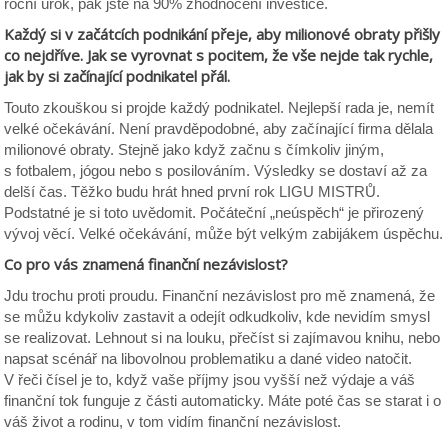
roční úrok, pak jste na 90% zhodnocení investice.
Každý si v začátcích podnikání přeje, aby milionové obraty přišly
co nejdříve. Jak se vyrovnat s pocitem, že vše nejde tak rychle,
jak by si začínající podnikatel přál.
Touto zkouškou si projde každý podnikatel. Nejlepší rada je, nemít
velké očekávání. Není pravděpodobné, aby začínající firma dělala
milionové obraty. Stejně jako když začnu s čímkoliv jiným,
s fotbalem, jógou nebo s posilováním. Výsledky se dostaví až za
delší čas. Těžko budu hrát hned první rok LIGU MISTRŮ.
Podstatné je si toto uvědomit. Počáteční „neúspěch“ je přirozený
vývoj věcí. Velké očekávání, může být velkým zabijákem úspěchu.
Co pro vás znamená finanční nezávislost?
Jdu trochu proti proudu. Finanční nezávislost pro mě znamená, že
se můžu kdykoliv zastavit a odejít odkudkoliv, kde nevidím smysl
se realizovat. Lehnout si na louku, přečíst si zajímavou knihu, nebo
napsat scénář na libovolnou problematiku a dané video natočit.
V řeči čísel je to, když vaše příjmy jsou vyšší než výdaje a váš
finanční tok funguje z části automaticky. Máte poté čas se starat i o
váš život a rodinu, v tom vidím finanční nezávislost.