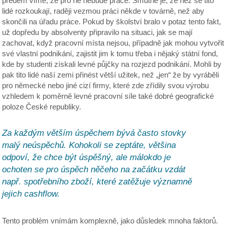
předem víme, že pro ně nebude práce. Smutné je, že než se tito
lidé rozkoukají, raději vezmou práci někde v továrně, než aby
skončili na úřadu práce. Pokud by školství bralo v potaz tento fakt,
už dopředu by absolventy připravilo na situaci, jak se mají
zachovat, když pracovní místa nejsou, případně jak mohou vytvořit
své vlastní podnikání, zajistit jim k tomu třeba i nějaký státní fond,
kde by studenti získali levné půjčky na rozjezd podnikání. Mohli by
pak tito lidé naší zemi přinést větší užitek, než „jen“ že by vyráběli
pro německé nebo jiné cizí firmy, které zde zřídily svou výrobu
vzhledem k poměrně levné pracovní síle také dobré geografické
poloze České republiky.
Za každým větším úspěchem bývá často stovky
malý neúspěchů. Kohokoli se zeptáte, většina
odpoví, že chce být úspěšný, ale málokdo je
ochoten se pro úspěch něčeho na začátku vzdát
např. spotřebního zboží, které zatěžuje významně
jejich cashflow.
Tento problém vnímám komplexně, jako důsledek mnoha faktorů.