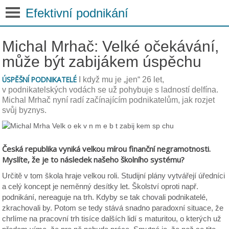
Efektivní podnikání
Michal Mrhač: Velké očekávání,
může být zabijákem úspěchu
ÚSPĚŠNÍ PODNIKATELÉ
I když mu je „jen“ 26 let,
v podnikatelských vodách se už pohybuje s ladností delfína.
Michal Mrhač nyní radí začínajícím podnikatelům, jak rozjet
svůj byznys.
Česká republika vyniká velkou mírou finanční negramotnosti.
Myslíte, že je to následek našeho školního systému?
Určitě v tom škola hraje velkou roli. Studijní plány vytvářejí úředníci
a celý koncept je neměnný desítky let. Školství oproti např.
podnikání, nereaguje na trh. Kdyby se tak chovali podnikatelé,
zkrachovali by. Potom se tedy stává snadno paradoxní situace, že
chrlíme na pracovní trh tisíce dalších lidí s maturitou, o kterých už