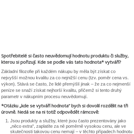
Spotřebitelé si často neuvědomují hodnotu produktu či služby,
kterou si pořizují. Kde se podle vás tato hodnota* vytváří?
Základní filozofie při každém nákupu by měla být získat co
nejvyšší možnou kvalitu za co nejnižší cenu (tzv. poměr cena vs.
výkon). Stává se často, že lidé přemýšlí jinak – že za co nejmenší
peníze se snaží získat nejhorší kvalitu, přičemž si tento druhý
parametr v nákupním procesu neuvědomují.
*Otázku „kde se vytváří hodnota“ bych si dovolil rozdělit na tři
úrovně. Nedá se na ni totiž odpovědět rámcově:
Jsou produkty a služby, které jsou často prezentovány jako
„něco extra“, zaplatíte za ně poměrně vysokou cenu, ale ve
skutečnosti takovou cenu nemají – v těchto případech hodnotu