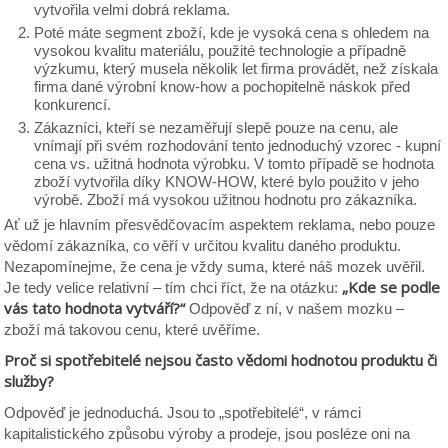
vytvořila velmi dobrá reklama.
Poté máte segment zboží, kde je vysoká cena s ohledem na
vysokou kvalitu materiálu, použité technologie a případně
výzkumu, který musela několik let firma provádět, než získala
firma dané výrobní know-how a pochopitelně náskok před
konkurencí.
Zákazníci, kteří se nezaměřují slepě pouze na cenu, ale
vnímají při svém rozhodování tento jednoduchý vzorec - kupní
cena vs. užitná hodnota výrobku. V tomto případě se hodnota
zboží vytvořila díky KNOW-HOW, které bylo použito v jeho
výrobě. Zboží má vysokou užitnou hodnotu pro zákazníka.
Ať už je hlavním přesvědčovacím aspektem reklama, nebo pouze
vědomí zákazníka, co věří v určitou kvalitu daného produktu.
Nezapomínejme, že cena je vždy suma, které náš mozek uvěřil.
„Kde se podle
Je tedy velice relativní – tím chci říct, že na otázku:
vás tato hodnota vytváří?“
Odpověď z ní, v našem mozku –
zboží má takovou cenu, které uvěříme.
Proč si spotřebitelé nejsou často vědomi hodnotou produktu či
služby?
Odpověď je jednoduchá. Jsou to „spotřebitelé“, v rámci
kapitalistického způsobu výroby a prodeje, jsou posléze oni na