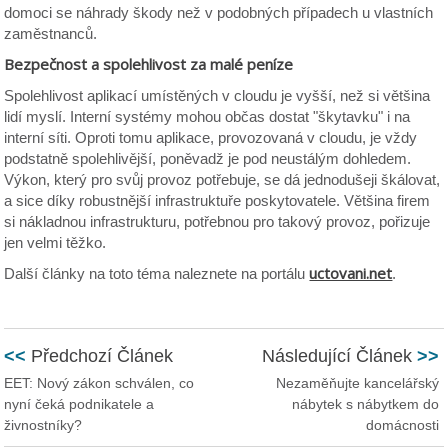
domoci se náhrady škody než v podobných případech u vlastních
zaměstnanců.
Bezpečnost a spolehlivost za malé peníze
Spolehlivost aplikací umístěných v cloudu je vyšší, než si většina
lidí myslí. Interní systémy mohou občas dostat "škytavku" i na
interní síti. Oproti tomu aplikace, provozovaná v cloudu, je vždy
podstatně spolehlivější, poněvadž je pod neustálým dohledem.
Výkon, který pro svůj provoz potřebuje, se dá jednodušeji škálovat,
a sice díky robustnější infrastruktuře poskytovatele. Většina firem
si nákladnou infrastrukturu, potřebnou pro takový provoz, pořizuje
jen velmi těžko.
uctovani.net
Další články na toto téma naleznete na portálu
.
<<
Předchozí Článek
Následující Článek
>>
EET: Nový zákon schválen, co
Nezaměňujte kancelářský
nyní čeká podnikatele a
nábytek s nábytkem do
živnostníky?
domácnosti