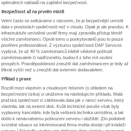
optimálních nákladů na zajištění bezpečnosti.
Bezpečnost až na prvním místě
Velmi často se setkáváme s názorem, že je bezpečnější umístit
data v prostorách společnosti než v cloudu. Opak je ale pravdou. K
infrastruktuře umístěné uvnitř firmy mají zpravidla přístup téměř
všichni zaměstnanci. Oproti tomu u poskytovatelů jsou to pouze
pověření profesionálové. Z výzkumu společnosti DAP Services
vyplývá, že až 40 % zaměstnanců klidně vědomě poškodí
zaměstnavatele či nadřízeného, budou-li z toho mít osobní
prospěch. Pravděpodobnost zneužití dat zaměstnancem je tedy až
třikrát vyšší než u zneužití dat externím dodavatelem.
Příklad z praxe
Rozdíl mezi vlastním a cloudovým řešením (s ohledem na
bezpečnostní rizika) si ukážeme na následujícím příkladu. Malá
pražská společnost si zálohovala data jak v rámci serveru, který
vlastnila, tak na externí disk. Kvůli technické poruše však byly
vyplaveny kanceláře, kde byla veškerá technika umístěna, a tak
došlo k nenávratnému poškození serveru i úložiště. (Do podobně
svízelné situace se inkriminovaná firma mohla dostat i při krádeži
serveru.) Následky mohou pro dotčenou firmu logicky znamenat