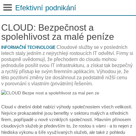
Efektivní podnikání
CLOUD: Bezpečnost a
spolehlivost za malé peníze
INFORMAČNÍ TECHNOLOGIE
Cloudové služby se v posledních
letech staly jedním z nejrychleji rostoucích IT odvětví. Firmy si
postupně uvědomují, že přechodem do cloudu mohou
jednoduše posílit svou IT infrastrukturu, a získat tak bezpečný
a rychlý přístup ke svým firemním aplikacím. Výhodou je, že
této pozitivní změny lze dosáhnout za podstatně nižší cenu
v porovnání s vlastním (privátním) řešením.
Cloud v dnešní době nabízí výhody společnostem všech velikostí.
Nejvíce prokazatelné jsou benefity v sektoru malých a středních
firem, popřípadě u nově vzniklých společností. Hlavním přínosem
cloudových služeb je především to, že rostou s vámi - a to nejen z
hlediska výkonu a šíře využívaných služeb, ale také z pohledu