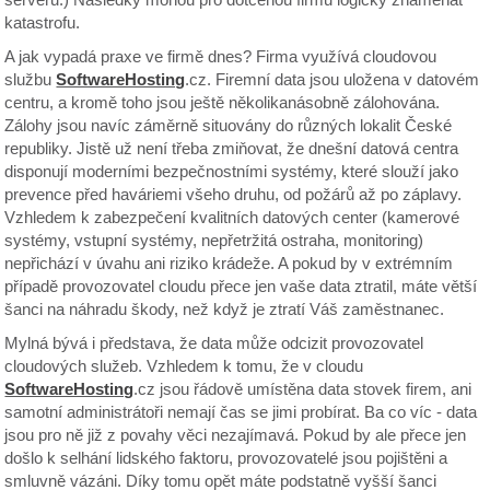
katastrofu.
A jak vypadá praxe ve firmě dnes? Firma využívá cloudovou
službu
SoftwareHosting
.cz. Firemní data jsou uložena v datovém
centru, a kromě toho jsou ještě několikanásobně zálohována.
Zálohy jsou navíc záměrně situovány do různých lokalit České
republiky. Jistě už není třeba zmiňovat, že dnešní datová centra
disponují moderními bezpečnostními systémy, které slouží jako
prevence před haváriemi všeho druhu, od požárů až po záplavy.
Vzhledem k zabezpečení kvalitních datových center (kamerové
systémy, vstupní systémy, nepřetržitá ostraha, monitoring)
nepřichází v úvahu ani riziko krádeže. A pokud by v extrémním
případě provozovatel cloudu přece jen vaše data ztratil, máte větší
šanci na náhradu škody, než když je ztratí Váš zaměstnanec.
Mylná bývá i představa, že data může odcizit provozovatel
cloudových služeb. Vzhledem k tomu, že v cloudu
SoftwareHosting
.cz jsou řádově umístěna data stovek firem, ani
samotní administrátoři nemají čas se jimi probírat. Ba co víc - data
jsou pro ně již z povahy věci nezajímavá. Pokud by ale přece jen
došlo k selhání lidského faktoru, provozovatelé jsou pojištěni a
smluvně vázáni. Díky tomu opět máte podstatně vyšší šanci