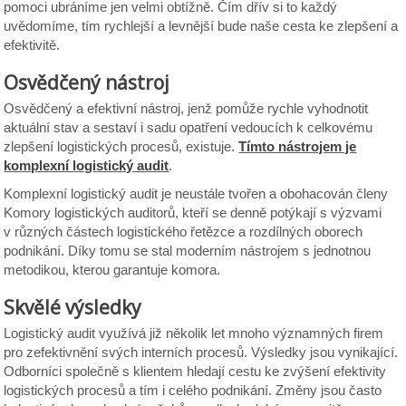
pomoci ubráníme jen velmi obtížně. Čím dřív si to každý
uvědomíme, tím rychlejší a levnější bude naše cesta ke zlepšení a
efektivitě.
Osvědčený nástroj
Osvědčený a efektivní nástroj, jenž pomůže rychle vyhodnotit
aktuální stav a sestaví i sadu opatření vedoucích k celkovému
zlepšení logistických procesů, existuje.
Tímto nástrojem je
komplexní logistický audit
.
Komplexní logistický audit je neustále tvořen a obohacován členy
Komory logistických auditorů, kteří se denně potýkají s výzvami
v různých částech logistického řetězce a rozdílných oborech
podnikání. Díky tomu se stal moderním nástrojem s jednotnou
metodikou, kterou garantuje komora.
Skvělé výsledky
Logistický audit využívá již několik let mnoho významných firem
pro zefektivnění svých interních procesů. Výsledky jsou vynikající.
Odborníci společně s klientem hledají cestu ke zvýšení efektivity
logistických procesů a tím i celého podnikání. Změny jsou často