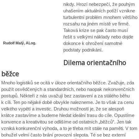
nikdy. Hrozí nebezpečí, že pouhým
uhašením aktuálních potíží vznikne
turbulentní problém mnohem většího
rozsahu na jiném místě ve firmě.
Taková krize se pak často musí
řešit s velkými náklady nebo dojde
dokonce k ohrožení samotné
Rudolf Malý, ALog.
podstaty podnikání.
předseda představenstva PST
CLC, a.s.
Dilema orientačního
běžce
Mnoho logistiků se ocitá v úloze orientačního běžce. Zvažuje, zda
použít osvědčených a standardních, nebo naopak nekonvenčních
postupů. Někteří z nás uvažují bez zastavení a za stálého běhu
k cíli. Ten po nějaké době obvykle nalezneme. Je to však za cenu
velkého vypětí a investic. Druhou možností je, že se alespoň
krátce zastavíme a budeme hledat ideální trasu do cíle. Opustíme
konvence a kreativitou se odlišíme od ostatních „běžců“. Jen tak
vzniká konkurenční výhoda, a to je třeba mít stále na paměti. V tom
bohužel velmi často brání provozní slepota. Té se bez externí