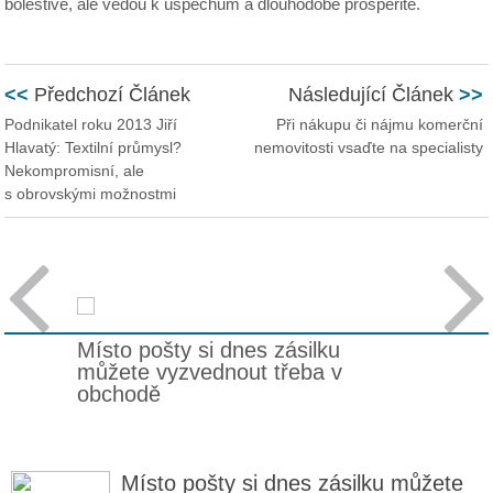
bolestivé, ale vedou k úspěchům a dlouhodobé prosperitě.
<<
Předchozí Článek
Následující Článek
>>
Podnikatel roku 2013 Jiří
Při nákupu či nájmu komerční
Hlavatý: Textilní průmysl?
nemovitosti vsaďte na specialisty
Nekompromisní, ale
s obrovskými možnostmi


Místo pošty si dnes zásilku
můžete vyzvednout třeba v
obchodě
Místo pošty si dnes zásilku můžete